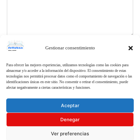
He leído y acepto las
Políticas de
Gestionar consentimiento
privacidad
Para ofrecer las mejores experiencias, utilizamos tecnologías como las cookies para
almacenar y/o acceder a la información del dispositivo. El consentimiento de estas
tecnologías nos permitirá procesar datos como el comportamiento de navegación o las
identificaciones únicas en este sitio. No consentir o retirar el consentimiento, puede
afectar negativamente a ciertas características y funciones.
Aceptar
Sellaban – Lechadas en azulejos de cuartos de baño
,
Denegar
Funciona gracias a WordPress.
Política de
Ver preferencias
Privacidad y Protección de Datos